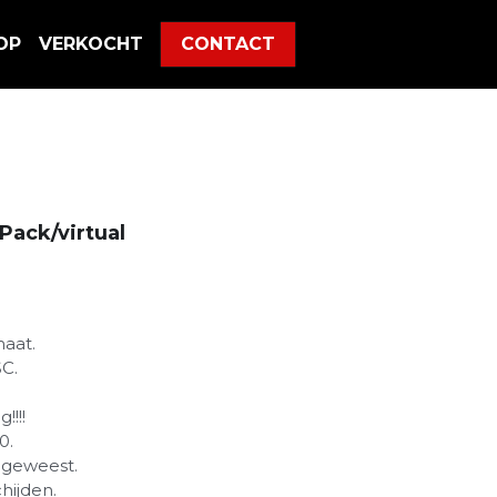
OP
VERKOCHT
CONTACT
Pack/virtual
aat.
SC.
!!!!
0.
d geweest.
hijden.