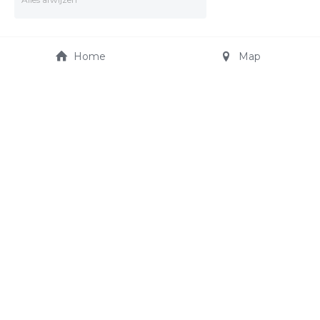
Home
Map
JO CARS AUTOSHOP
Truibroek 65
jocarsautoshop@telenet.
3945 Ham
be
+32 475 21 15 11
© 2022 jo cars autoshop - All rights reserved