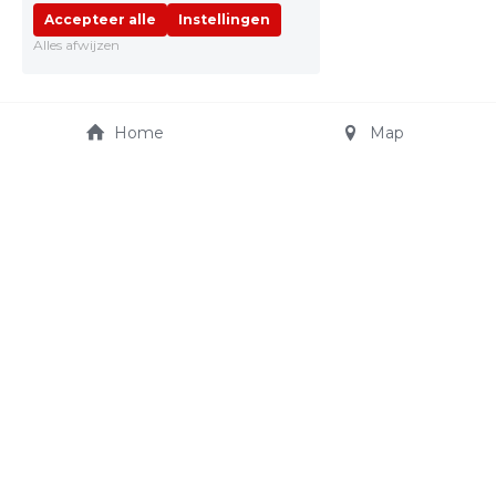
Accepteer alle
Instellingen
Alles afwijzen
Home
Map
JO CARS AUTOSHOP
Truibroek 65
jocarsautoshop@telenet.
3945 Ham
be
+32 475 21 15 11
© 2022 jo cars autoshop - All rights reserved