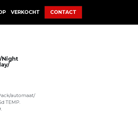
OP
VERKOCHT
CONTACT
/Night
ay/
Pack/automaat/
6d TEMP.
.