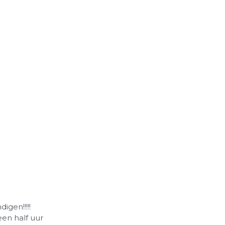
.
gen!!!!!
een half uur