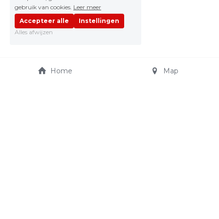
gebruik van cookies.
Leer meer
Accepteer alle
Instellingen
Alles afwijzen
Home
Map
JO CARS AUTOSHOP
Truibroek 65
jocarsautoshop@telenet.
3945 Ham
be
+32 475 21 15 11