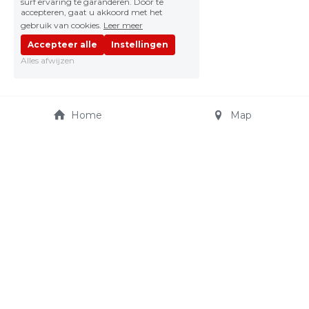
surf ervaring te garanderen. Door te
accepteren, gaat u akkoord met het
gebruik van cookies.
Leer meer
Accepteer alle
Instellingen
Alles afwijzen
Home
Map
JO CARS AUTOSHOP
Truibroek 65
jocarsautoshop@telenet.
3945 Ham
be
+32 475 21 15 11