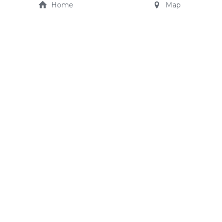
Home
Map
JO CARS AUTOSHOP
Truibroek 65
jocarsautoshop@telenet.
3945 Ham
be
+32 475 21 15 11
© 2022 jo cars autoshop - All rights reserved