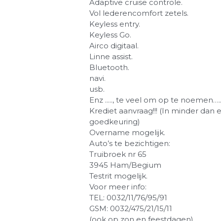
Adaptive cruise controle.
Vol lederencomfort zetels.
Keyless entry.
Keyless Go.
Airco digitaal.
Linne assist.
Bluetooth.
navi.
usb.
Enz ....., te veel om op te noemen….
Krediet aanvraag!!! (In minder dan 
goedkeuring)
Overname mogelijk.
Auto’s te bezichtigen:
Truibroek nr 65
3945 Ham/Begium
Testrit mogelijk.
Voor meer info:
TEL: 0032/11/76/95/91
GSM: 0032/475/21/15/11
(ook op zon en feestdagen)