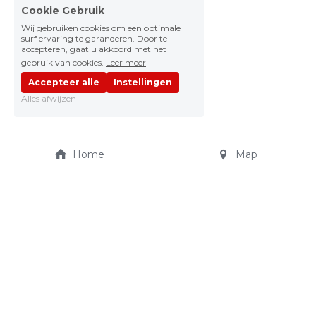
Cookie Gebruik
Wij gebruiken cookies om een optimale
surf ervaring te garanderen. Door te
accepteren, gaat u akkoord met het
gebruik van cookies.
Leer meer
Accepteer alle
Instellingen
Alles afwijzen
Home
Map
JO CARS AUTOSHOP
Truibroek 65
jocarsautoshop@telenet.
3945 Ham
be