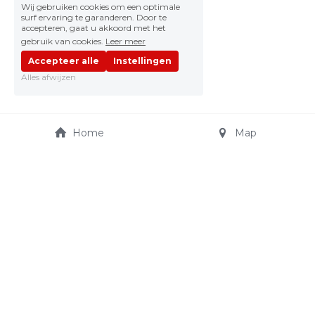
Wij gebruiken cookies om een optimale
surf ervaring te garanderen. Door te
accepteren, gaat u akkoord met het
gebruik van cookies.
Leer meer
Accepteer alle
Instellingen
Alles afwijzen
Home
Map
JO CARS AUTOSHOP
Truibroek 65
jocarsautoshop@telenet.
3945 Ham
be
+32 475 21 15 11