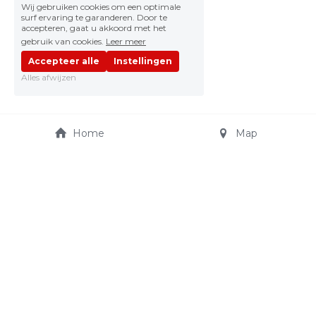
Wij gebruiken cookies om een optimale
surf ervaring te garanderen. Door te
accepteren, gaat u akkoord met het
gebruik van cookies.
Leer meer
Accepteer alle
Instellingen
Alles afwijzen
Home
Map
JO CARS AUTOSHOP
Truibroek 65
jocarsautoshop@telenet.
3945 Ham
be
+32 475 21 15 11